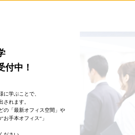
学
受付中！
様に学ぶことで、
出されます。
どの「最新オフィス空間」や
“お手本オフィス“」
ください。