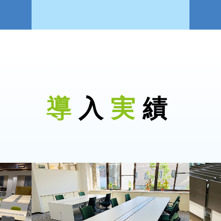
導
入
実
績