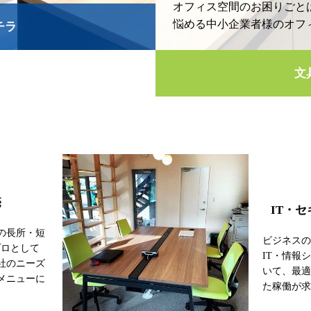
オフィス空間のお困りごと
悩める中小企業者様のオフ
チラ
文
売
IT・
の長所・短
ビジネス
プロとして
IT・情報
社のニーズ
いて、最
メニューに
た稼働が