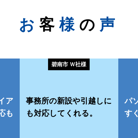
お
客
様
の
声
碧南市 Ｗ社様
イア
事務所の新設や引越しに
パ
応も
も対応してくれる。
す